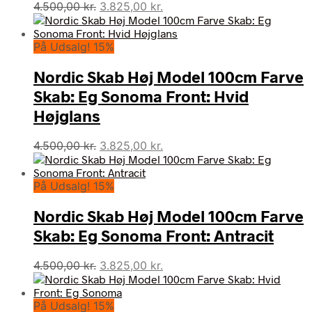
Den
Den
4.500,00
kr.
3.825,00
kr.
oprindelige
aktuelle
pris
pris
På Udsalg! 15%
var:
er:
4.500,00 kr..
3.825,00 kr..
Nordic Skab Høj Model 100cm Farve
Skab: Eg Sonoma Front: Hvid
Højglans
Den
Den
4.500,00
kr.
3.825,00
kr.
oprindelige
aktuelle
pris
pris
På Udsalg! 15%
var:
er:
4.500,00 kr..
3.825,00 kr..
Nordic Skab Høj Model 100cm Farve
Skab: Eg Sonoma Front: Antracit
Den
Den
4.500,00
kr.
3.825,00
kr.
oprindelige
aktuelle
pris
pris
På Udsalg! 15%
var:
er: