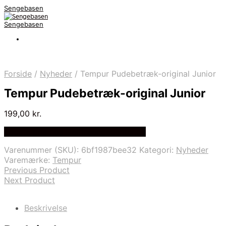
Sengebasen
Sengebasen
Forside
/
Nyheder
/
Tempur Pudebetræk-original Junior
Tempur Pudebetræk-original Junior
199,00
kr.
Bedste pris hos Delfinsengecenter.dk
Varenummer (SKU):
6bf1987bee32
Kategori:
Nyheder
Varemærke:
Tempur
Previous Product
Next Product
Beskrivelse