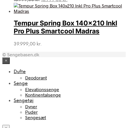
oprindelige
aktuelle
pris
pris
var:
er:
Tempur Spring Box 140×210 Inkl
15.999,00 kr..
10.999,00 kr..
Pro Plus Smartcool Madras
39.999,00
kr.
© Sengebasen.dk
×
Dufte
Deodorant
Senge
Elevationssenge
Kontinentalsenge
Sengetøj
Dyner
Puder
Sengesæt
×