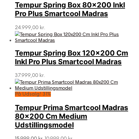
Tempur Spring Box 80×200 Inkl
Pro Plus Smartcool Madras
24.999,00
kr.
Tempur Spring Box 120×200 Cm
Inkl Pro Plus Smartcool Madras
37.999,00
kr.
På Udsalg! 31%
Tempur Prima Smartcool Madras
80×200 Cm Medium
Udstillingsmodel
Den
Den
15.999,00
kr.
10.999,00
kr.