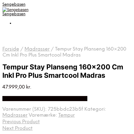
Sengebasen
Sengebasen
Forside
/
Madrasser
/
Tempur Stay Planseng 160×200
Cm Inkl Pro Plus Smartcool Madras
Tempur Stay Planseng 160×200 Cm
Inkl Pro Plus Smartcool Madras
47.999,00
kr.
Bedste pris hos Delfinsengecenter.dk
Varenummer (SKU):
725bbdc23b5f
Kategori:
Madrasser
Varemærke:
Tempur
Previous Product
Next Product