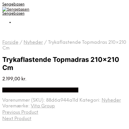
Sengebasen
Sengebasen
Forside
/
Nyheder
/
Trykaflastende Topmadras 210×210
Cm
Trykaflastende Topmadras 210×210
Cm
2.199,00
kr.
Bedste pris hos Sengefabrikken.dk
Varenummer (SKU):
88d6a944a11d
Kategori:
Nyheder
Varemærke:
Vita Group
Previous Product
Next Product