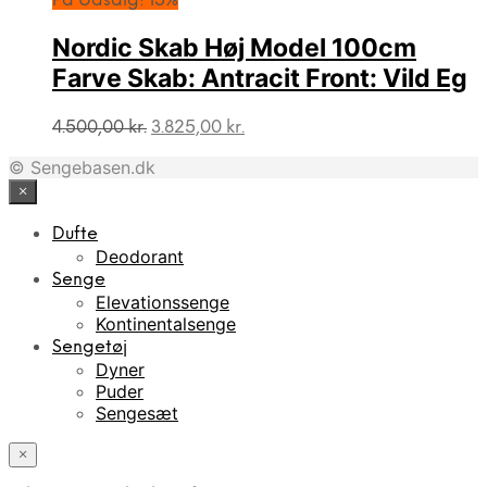
På Udsalg! 15%
4.500,00 kr..
3.825,00 kr..
Nordic Skab Høj Model 100cm
Farve Skab: Antracit Front: Vild Eg
Den
Den
4.500,00
kr.
3.825,00
kr.
oprindelige
aktuelle
© Sengebasen.dk
pris
pris
var:
er:
×
4.500,00 kr..
3.825,00 kr..
Dufte
Deodorant
Senge
Elevationssenge
Kontinentalsenge
Sengetøj
Dyner
Puder
Sengesæt
×