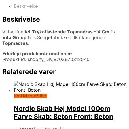
Beskrivelse
Beskrivelse
Vi har fundet
Trykaflastende Topmadras – X Cm
fra
Vita Group
hos Sengefabrikken.dk i kategorien
Topmadras
.
Yderlige produktinformationer:
Produkt id: shopify_DK_8703970312540
Relaterede varer
På Udsalg! 15%
Nordic Skab Høj Model 100cm
Farve Skab: Beton Front: Beton
Den
Den