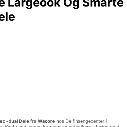
e Largeook Og Smarte
ele
ec -dual Dele
fra
Wacore
hos Delfinsengecenter i
re Kent vandsengen kombinerer sofistikeret design med