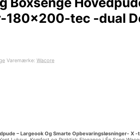
g Boxsenge Hovedpud
-180×200-tec -dual D
ge
Varemærke:
Wacore
pude – Largeook Og Smarte Opbevaringsløsninger- X -t
Kent Luksus, Komfort og Praktisk Elegance i Én Seng Waco