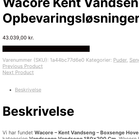
Wacore Kent Vandsen
Opbevaringsløsninger
43.039,00
kr.
Bedste pris hos Delfinsengecenter.dk
Varenummer (SKU):
1a44bc77d6e0
Kategorier:
Puder
,
Sen
Previous Product
Next Product
Beskrivelse
Beskrivelse
Vi har fundet
Wacore – Kent Vandseng – Boxsenge Hoved
kategorien
Vandsenge Vandseng 180×200 Cm
. Wacore 