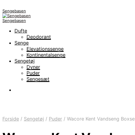
Sengebasen
Sengebasen
Dufte
Deodorant
Senge
Elevationssenge
Kontinentalsenge
Sengetøj
Dyner
Puder
Sengesæt
Forside
/
Sengetøj
/
Puder
/
Wacore Kent Vandseng Boxse