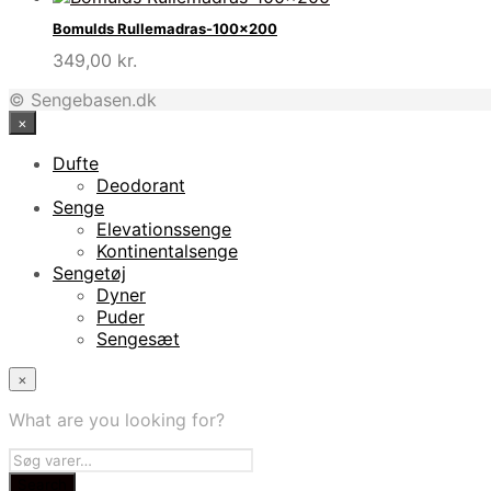
Bomulds Rullemadras-100×200
349,00
kr.
© Sengebasen.dk
×
Dufte
Deodorant
Senge
Elevationssenge
Kontinentalsenge
Sengetøj
Dyner
Puder
Sengesæt
×
What are you looking for?