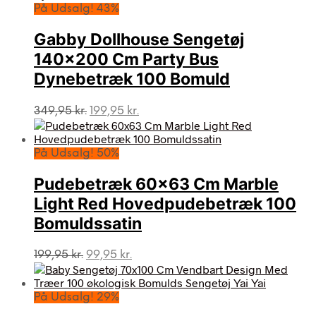
På Udsalg! 43%
Gabby Dollhouse Sengetøj
140×200 Cm Party Bus
Dynebetræk 100 Bomuld
Den
Den
349,95
kr.
199,95
kr.
oprindelige
aktuelle
pris
pris
var:
er:
På Udsalg! 50%
349,95 kr..
199,95 kr..
Pudebetræk 60×63 Cm Marble
Light Red Hovedpudebetræk 100
Bomuldssatin
Den
Den
199,95
kr.
99,95
kr.
oprindelige
aktuelle
pris
pris
var:
er:
På Udsalg! 29%
199,95 kr..
99,95 kr..