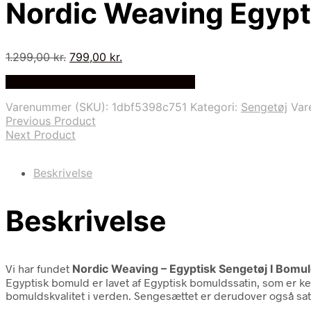
Nordic Weaving Egyp
Den
Den
1.299,00
kr.
799,00
kr.
oprindelige
aktuelle
På Udsalg hos Delfinsengecenter.dk
pris
pris
var:
er:
Varenummer (SKU):
1dbf5398c751
Kategori:
Sengetøj
Var
1.299,00 kr..
799,00 kr..
Previous Product
Next Product
Beskrivelse
Beskrivelse
Vi har fundet
Nordic Weaving – Egyptisk Sengetøj I Bomu
Egyptisk bomuld er lavet af Egyptisk bomuldssatin, som er k
bomuldskvalitet i verden. Sengesættet er derudover også sa