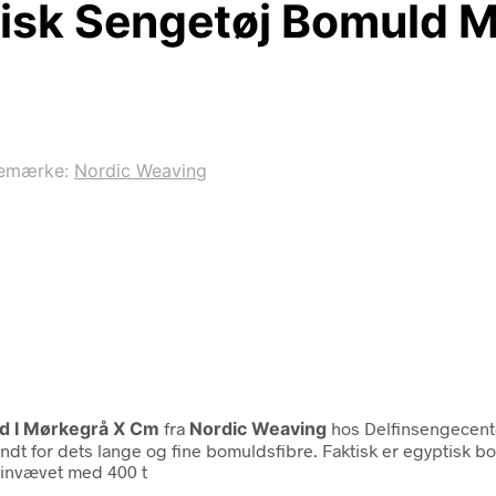
tisk Sengetøj Bomuld
emærke:
Nordic Weaving
ld I Mørkegrå X Cm
fra
Nordic Weaving
hos Delfinsengecente
endt for dets lange og fine bomuldsfibre. Faktisk er egyptisk
tinvævet med 400 t