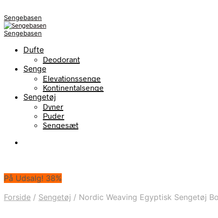
Sengebasen
Sengebasen
Dufte
Deodorant
Senge
Elevationssenge
Kontinentalsenge
Sengetøj
Dyner
Puder
Sengesæt
På Udsalg! 38%
Forside
/
Sengetøj
/
Nordic Weaving Egyptisk Sengetøj 