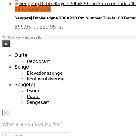
oprindelige
aktuelle
På Udsalg! 62%
pris
pris
var:
er:
Sengetøj Dobbeltdyne 200×220 Cm Summer Turkis 100 Bomuld
349,95 kr..
249,95 kr..
Den
Den
599,95
kr.
229,95
kr.
oprindelige
aktuelle
© Sengebasen.dk
pris
pris
×
var:
er:
599,95 kr..
229,95 kr..
Dufte
Deodorant
Senge
Elevationssenge
Kontinentalsenge
Sengetøj
Dyner
Puder
Sengesæt
×
What are you looking for?