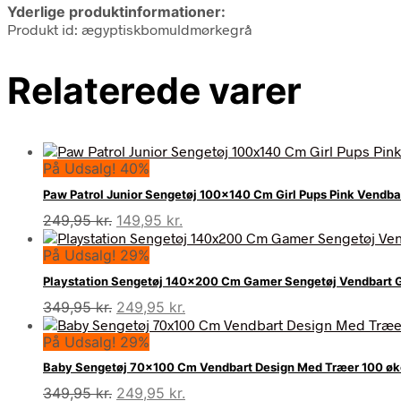
Yderlige produktinformationer:
Produkt id: ægyptiskbomuldmørkegrå
Relaterede varer
På Udsalg! 40%
Paw Patrol Junior Sengetøj 100×140 Cm Girl Pups Pink Vendb
Den
Den
249,95
kr.
149,95
kr.
oprindelige
aktuelle
På Udsalg! 29%
pris
pris
var:
er:
Playstation Sengetøj 140×200 Cm Gamer Sengetøj Vendbart 
249,95 kr..
149,95 kr..
Den
Den
349,95
kr.
249,95
kr.
oprindelige
aktuelle
På Udsalg! 29%
pris
pris
var:
er:
Baby Sengetøj 70×100 Cm Vendbart Design Med Træer 100 øko
349,95 kr..
249,95 kr..
Den
Den
349,95
kr.
249,95
kr.