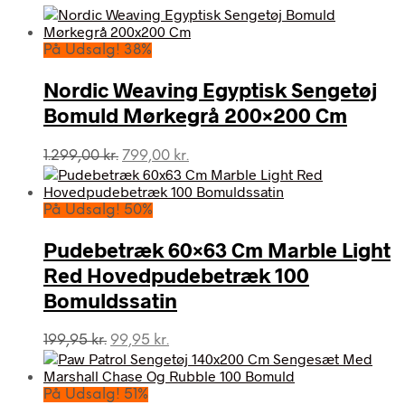
På Udsalg! 38%
Nordic Weaving Egyptisk Sengetøj
Bomuld Mørkegrå 200×200 Cm
Den
Den
1.299,00
kr.
799,00
kr.
oprindelige
aktuelle
pris
pris
var:
er:
På Udsalg! 50%
1.299,00 kr..
799,00 kr..
Pudebetræk 60×63 Cm Marble Light
Red Hovedpudebetræk 100
Bomuldssatin
Den
Den
199,95
kr.
99,95
kr.
oprindelige
aktuelle
pris
pris
var:
er:
På Udsalg! 51%