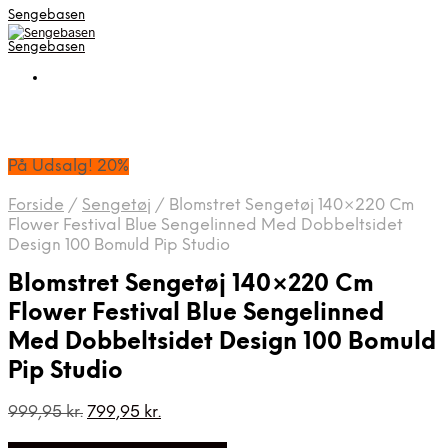
Sengebasen
Sengebasen
På Udsalg! 20%
Forside
/
Sengetøj
/
Blomstret Sengetøj 140×220 Cm
Flower Festival Blue Sengelinned Med Dobbeltsidet
Design 100 Bomuld Pip Studio
Blomstret Sengetøj 140×220 Cm
Flower Festival Blue Sengelinned
Med Dobbeltsidet Design 100 Bomuld
Pip Studio
Den
Den
999,95
kr.
799,95
kr.
oprindelige
aktuelle