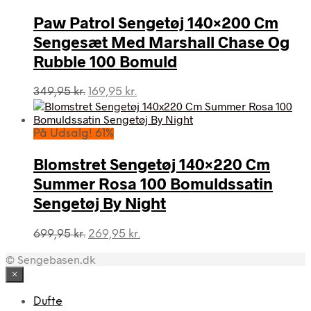
199,95 kr..
99,95 kr..
Paw Patrol Sengetøj 140×200 Cm
Sengesæt Med Marshall Chase Og
Rubble 100 Bomuld
Den
Den
349,95
kr.
169,95
kr.
oprindelige
aktuelle
pris
pris
var:
er:
På Udsalg! 61%
349,95 kr..
169,95 kr..
Blomstret Sengetøj 140×220 Cm
Summer Rosa 100 Bomuldssatin
Sengetøj By Night
Den
Den
699,95
kr.
269,95
kr.
oprindelige
aktuelle
© Sengebasen.dk
pris
pris
var:
er:
×
699,95 kr..
269,95 kr..
Dufte