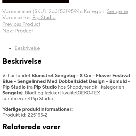
På Udsalg hos Shopdyner.dk
pris
pris
var:
er:
Varenummer (SKU):
2a3f53f9594c
Kategori:
Sengetøj
999,95 kr..
799,95 kr..
Varemærke:
Pip Studio
Previous Product
Next Product
Beskrivelse
Beskrivelse
Vi har fundet
Blomstret Sengetøj – X Cm – Flower Festival
Blue – Sengelinned Med Dobbeltsidet Design – Bomuld –
Pip Studio
fra
Pip Studio
hos Shopdyner.dk i kategorien
Sengetøj
. Blødt og lækkert kvalitetOEKO-TEX
certificereretPip Studio
Yderlige produktinformationer:
Produkt id: 225165-2
Relaterede varer