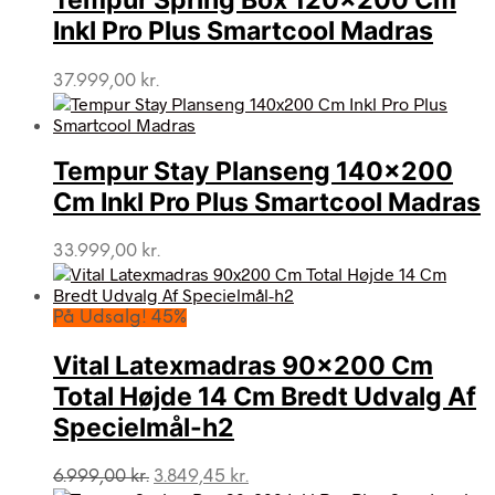
Tempur Spring Box 120×200 Cm
Inkl Pro Plus Smartcool Madras
37.999,00
kr.
Tempur Stay Planseng 140×200
Cm Inkl Pro Plus Smartcool Madras
33.999,00
kr.
På Udsalg! 45%
Vital Latexmadras 90×200 Cm
Total Højde 14 Cm Bredt Udvalg Af
Specielmål-h2
Den
Den
6.999,00
kr.
3.849,45
kr.