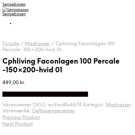
Sengebasen
Sengebasen
Forside
/
Madrasser
/
Cphliving Faconlagen 100
Percale -150×200-hvid 01
Cphliving Faconlagen 100 Percale
-150×200-hvid 01
449,00
kr.
Bedste pris hos Delfinsengecenter.dk
Varenummer (SKU):
ec9ac81c4674
Kategori:
Madrasser
Varemærke:
Delfinsengecenter
Previous Product
Next Product