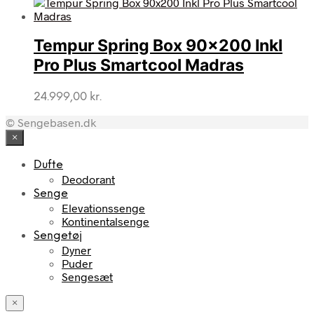
oprindelige
aktuelle
pris
pris
var:
er:
Tempur Spring Box 90×200 Inkl
6.999,00 kr..
3.849,45 kr..
Pro Plus Smartcool Madras
24.999,00
kr.
© Sengebasen.dk
×
Dufte
Deodorant
Senge
Elevationssenge
Kontinentalsenge
Sengetøj
Dyner
Puder
Sengesæt
×