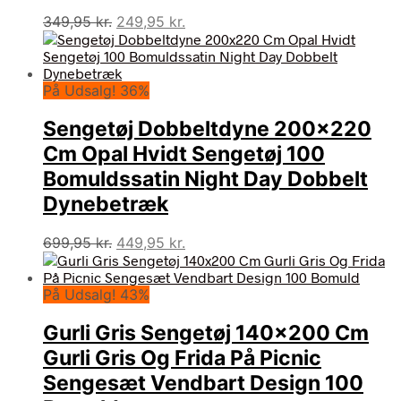
Den
Den
349,95
kr.
249,95
kr.
oprindelige
aktuelle
pris
pris
var:
er:
På Udsalg! 36%
349,95 kr..
249,95 kr..
Sengetøj Dobbeltdyne 200×220
Cm Opal Hvidt Sengetøj 100
Bomuldssatin Night Day Dobbelt
Dynebetræk
Den
Den
699,95
kr.
449,95
kr.
oprindelige
aktuelle
pris
pris
På Udsalg! 43%
var:
er:
699,95 kr..
449,95 kr..
Gurli Gris Sengetøj 140×200 Cm
Gurli Gris Og Frida På Picnic
Sengesæt Vendbart Design 100