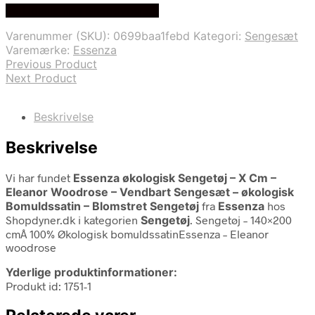
På Udsalg hos Shopdyner.dk
pris
pris
var:
er:
Varenummer (SKU):
0699baa1febd
Kategori:
Sengesæt
999,95 kr..
699,95 kr..
Varemærke:
Essenza
Previous Product
Next Product
Beskrivelse
Beskrivelse
Vi har fundet
Essenza økologisk Sengetøj – X Cm –
Eleanor Woodrose – Vendbart Sengesæt – økologisk
Bomuldssatin – Blomstret Sengetøj
fra
Essenza
hos
Shopdyner.dk i kategorien
Sengetøj
. Sengetøj – 140×200
cmÂ 100% Økologisk bomuldssatinEssenza – Eleanor
woodrose
Yderlige produktinformationer:
Produkt id: 1751-1