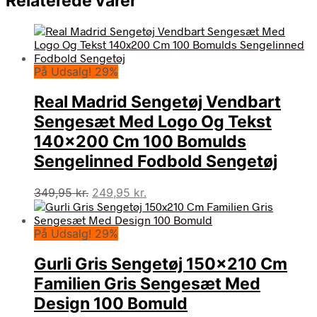
Relaterede varer
På Udsalg! 29%
Real Madrid Sengetøj Vendbart
Sengesæt Med Logo Og Tekst
140×200 Cm 100 Bomulds
Sengelinned Fodbold Sengetøj
Den
Den
349,95
kr.
249,95
kr.
oprindelige
aktuelle
pris
pris
På Udsalg! 29%
var:
er:
349,95 kr..
249,95 kr..
Gurli Gris Sengetøj 150×210 Cm
Familien Gris Sengesæt Med
Design 100 Bomuld