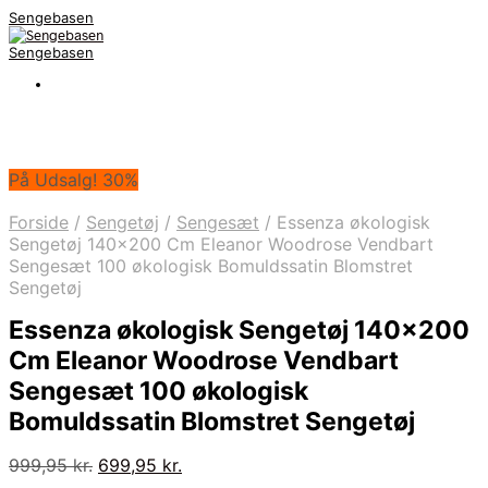
Sengebasen
Sengebasen
På Udsalg! 30%
Forside
/
Sengetøj
/
Sengesæt
/
Essenza økologisk
Sengetøj 140×200 Cm Eleanor Woodrose Vendbart
Sengesæt 100 økologisk Bomuldssatin Blomstret
Sengetøj
Essenza økologisk Sengetøj 140×200
Cm Eleanor Woodrose Vendbart
Sengesæt 100 økologisk
Bomuldssatin Blomstret Sengetøj
Den
Den
999,95
kr.
699,95
kr.
oprindelige
aktuelle