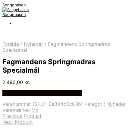
Sengebasen
Sengebasen
Forside
/
Nyheder
/
Fagmandens Springmadras
Specialmål
Fagmandens Springmadras
Specialmål
2.490,00
kr.
Bedste pris hos Sengefabrikken.dk
Varenummer (SKU):
9a394b5c636f
Kategori:
Nyheder
Varemærke:
Mk
Previous Product
Next Product