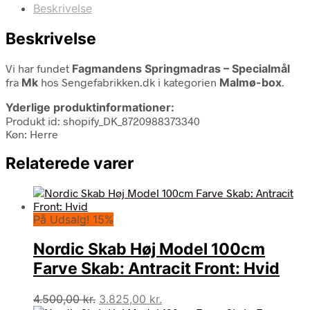
Beskrivelse
Beskrivelse
Vi har fundet
Fagmandens Springmadras – Specialmål
fra
Mk
hos Sengefabrikken.dk i kategorien
Malmø-box
.
Yderlige produktinformationer:
Produkt id: shopify_DK_8720988373340
Køn: Herre
Relaterede varer
På Udsalg! 15%
Nordic Skab Høj Model 100cm
Farve Skab: Antracit Front: Hvid
Den
Den
4.500,00
kr.
3.825,00
kr.