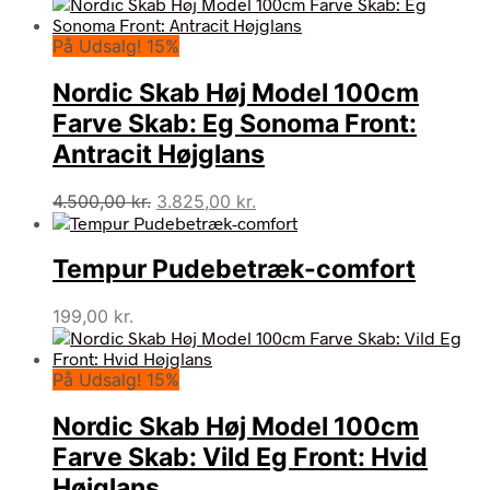
oprindelige
aktuelle
pris
pris
På Udsalg! 15%
var:
er:
4.500,00 kr..
3.825,00 kr..
Nordic Skab Høj Model 100cm
Farve Skab: Eg Sonoma Front:
Antracit Højglans
Den
Den
4.500,00
kr.
3.825,00
kr.
oprindelige
aktuelle
pris
pris
Tempur Pudebetræk-comfort
var:
er:
4.500,00 kr..
3.825,00 kr..
199,00
kr.
På Udsalg! 15%
Nordic Skab Høj Model 100cm
Farve Skab: Vild Eg Front: Hvid
Højglans