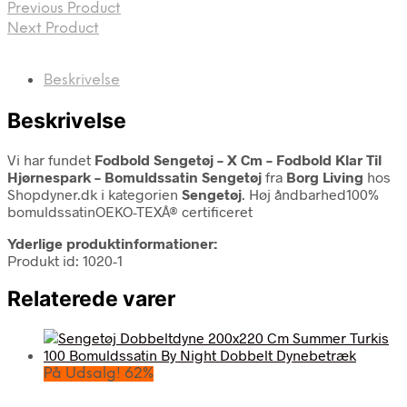
Previous Product
Next Product
Beskrivelse
Beskrivelse
Vi har fundet
Fodbold Sengetøj – X Cm – Fodbold Klar Til
Hjørnespark – Bomuldssatin Sengetøj
fra
Borg Living
hos
Shopdyner.dk i kategorien
Sengetøj
. Høj åndbarhed100%
bomuldssatinOEKO-TEXÂ® certificeret
Yderlige produktinformationer:
Produkt id: 1020-1
Relaterede varer
På Udsalg! 62%