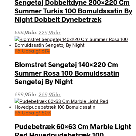
Sengetøj Dobbeltdyne 200×220 Cm
Summer Turkis 100 Bomuldssatin By
Night Dobbelt Dynebetræk
Den
Den
599,95
kr.
229,95
kr.
oprindelige
aktuelle
pris
pris
var:
er:
På Udsalg! 61%
599,95 kr..
229,95 kr..
Blomstret Sengetøj 140×220 Cm
Summer Rosa 100 Bomuldssatin
Sengetøj By Night
Den
Den
699,95
kr.
269,95
kr.
oprindelige
aktuelle
pris
pris
var:
er:
På Udsalg! 50%
699,95 kr..
269,95 kr..
Pudebetræk 60×63 Cm Marble Light
Red Hovedpudebetræk 100