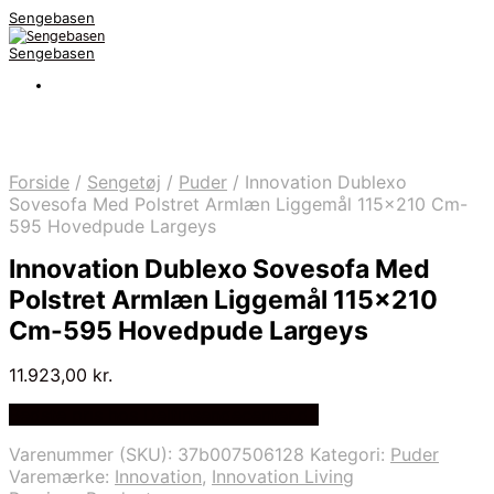
Sengebasen
Sengebasen
Forside
/
Sengetøj
/
Puder
/
Innovation Dublexo
Sovesofa Med Polstret Armlæn Liggemål 115×210 Cm-
595 Hovedpude Largeys
Innovation Dublexo Sovesofa Med
Polstret Armlæn Liggemål 115×210
Cm-595 Hovedpude Largeys
11.923,00
kr.
Bedste pris hos Delfinsengecenter.dk
Varenummer (SKU):
37b007506128
Kategori:
Puder
Varemærke:
Innovation
,
Innovation Living