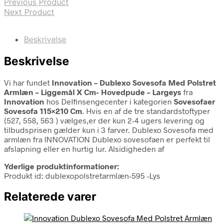
Previous Product
Next Product
Beskrivelse
Beskrivelse
Vi har fundet
Innovation – Dublexo Sovesofa Med Polstret
Armlæn – Liggemål X Cm- Hovedpude – Largeys
fra
Innovation
hos Delfinsengecenter i kategorien
Sovesofaer
Sovesofa 115×210 Cm
. Hvis en af de tre standardstoftyper
(527, 558, 563 ) vælges,er der kun 2-4 ugers levering og
tilbudsprisen gælder kun i 3 farver. Dublexo Sovesofa med
armlæn fra INNOVATION Dublexo sovesofaen er perfekt til
afslapning eller en hurtig lur. Alsidigheden af
Yderlige produktinformationer:
Produkt id: dublexopolstretarmlæn-595 -Lys
Relaterede varer