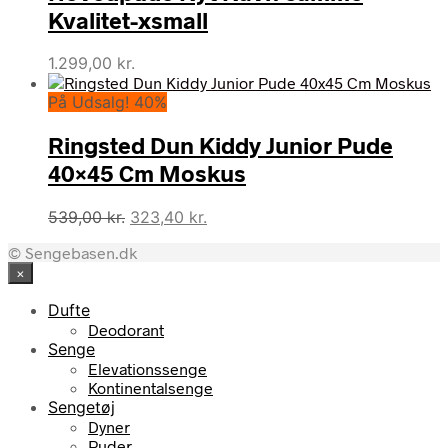
Kvalitet-xsmall
1.299,00
kr.
På Udsalg! 40%
Ringsted Dun Kiddy Junior Pude
40×45 Cm Moskus
Den
Den
539,00
kr.
323,40
kr.
oprindelige
aktuelle
© Sengebasen.dk
pris
pris
×
var:
er:
539,00 kr..
323,40 kr..
Dufte
Deodorant
Senge
Elevationssenge
Kontinentalsenge
Sengetøj
Dyner
Puder