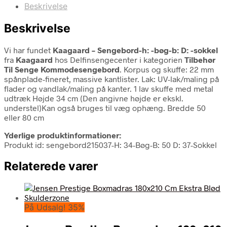
Beskrivelse
Beskrivelse
Vi har fundet
Kaagaard – Sengebord-h: -bøg-b: D: -sokkel
fra
Kaagaard
hos Delfinsengecenter i kategorien
Tilbehør
Til Senge Kommodesengebord
. Korpus og skuffe: 22 mm
spånplade-fineret, massive kantlister. Lak: UV-lak/maling på
flader og vandlak/maling på kanter. 1 lav skuffe med metal
udtræk Højde 34 cm (Den angivne højde er ekskl.
understel)Kan også bruges til væg ophæng. Bredde 50
eller 80 cm
Yderlige produktinformationer:
Produkt id: sengebord215037-H: 34-Bøg-B: 50 D: 37-Sokkel
Relaterede varer
På Udsalg! 35%