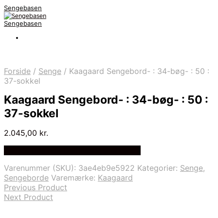
Sengebasen
Sengebasen
Forside
/
Senge
/
Kaagaard Sengebord- : 34-bøg- : 50 :
37-sokkel
Kaagaard Sengebord- : 34-bøg- : 50 :
37-sokkel
2.045,00
kr.
Bedste pris hos Delfinsengecenter.dk
Varenummer (SKU):
3ae4eb9e5922
Kategorier:
Senge
,
Sengeborde
Varemærke:
Kaagaard
Previous Product
Next Product