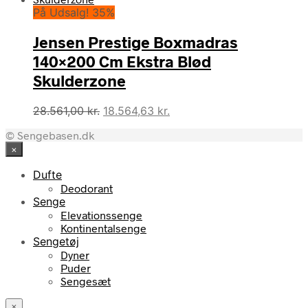
På Udsalg! 35%
Jensen Prestige Boxmadras
140×200 Cm Ekstra Blød
Skulderzone
Den
Den
28.561,00
kr.
18.564,63
kr.
oprindelige
aktuelle
© Sengebasen.dk
pris
pris
×
var:
er:
28.561,00 kr..
18.564,63 kr..
Dufte
Deodorant
Senge
Elevationssenge
Kontinentalsenge
Sengetøj
Dyner
Puder
Sengesæt
×