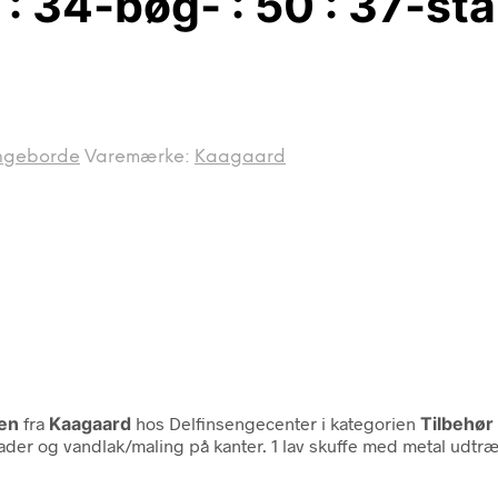
 34-bøg- : 50 : 37-stå
ngeborde
Varemærke:
Kaagaard
Ben
fra
Kaagaard
hos Delfinsengecenter i kategorien
Tilbehø
flader og vandlak/maling på kanter. 1 lav skuffe med metal udt