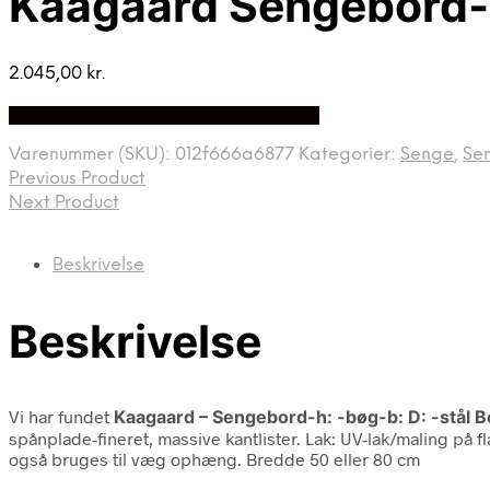
Kaagaard Sengebord- :
2.045,00
kr.
Bedste pris hos Delfinsengecenter.dk
Varenummer (SKU):
012f666a6877
Kategorier:
Senge
,
Se
Previous Product
Next Product
Beskrivelse
Beskrivelse
Vi har fundet
Kaagaard – Sengebord-h: -bøg-b: D: -stål 
spånplade-fineret, massive kantlister. Lak: UV-lak/maling på 
også bruges til væg ophæng. Bredde 50 eller 80 cm