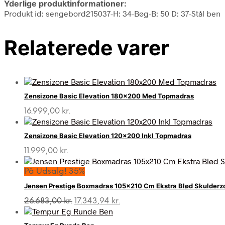
Yderlige produktinformationer:
Produkt id: sengebord215037-H: 34-Bøg-B: 50 D: 37-Stål ben
Relaterede varer
Zensizone Basic Elevation 180×200 Med Topmadras
16.999,00
kr.
Zensizone Basic Elevation 120×200 Inkl Topmadras
11.999,00
kr.
På Udsalg! 35%
Jensen Prestige Boxmadras 105×210 Cm Ekstra Blød Skulderz
Den
Den
26.683,00
kr.
17.343,94
kr.
oprindelige
aktuelle
pris
pris