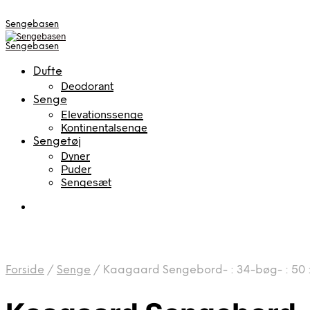
Sengebasen
Sengebasen
Dufte
Deodorant
Senge
Elevationssenge
Kontinentalsenge
Sengetøj
Dyner
Puder
Sengesæt
Forside
/
Senge
/
Kaagaard Sengebord- : 34-bøg- : 50 :