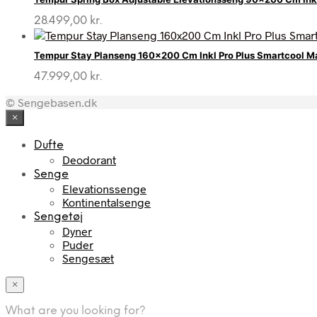
var:
er:
6.999,00 kr..
3.849,45 kr..
28.499,00
kr.
Tempur Stay Planseng 160×200 Cm Inkl Pro Plus Smartcool M
47.999,00
kr.
© Sengebasen.dk
×
Dufte
Deodorant
Senge
Elevationssenge
Kontinentalsenge
Sengetøj
Dyner
Puder
Sengesæt
×
What are you looking for?