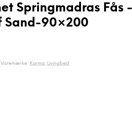
et Springmadras Fås 
of Sand-90×200
Varemærke:
Karma
,
Livingbed