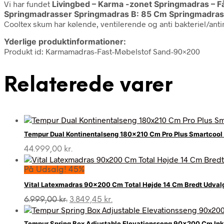
Vi har fundet
Livingbed – Karma -zonet Springmadras – Få
Springmadrasser Springmadras B: 85 Cm Springmadr
Cooltex skum har kølende, ventilerende og anti bakteriel/ant
Yderlige produktinformationer:
Produkt id: Karmamadras-Fast-Møbelstof Sand-90×200
Relaterede varer
Tempur Dual Kontinentalseng 180×210 Cm Pro Plus Smartcool
44.999,00
kr.
På Udsalg! 45%
Vital Latexmadras 90×200 Cm Total Højde 14 Cm Bredt Udval
Den
Den
6.999,00
kr.
3.849,45
kr.
oprindelige
aktuelle
pris
pris
Tempur Spring Box Adjustable Elevationsseng 90×200 Cm Ink