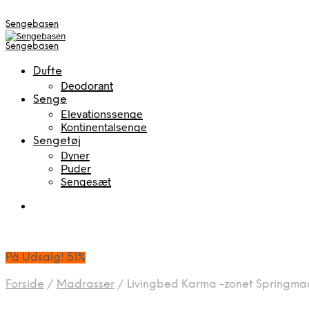
Sengebasen
Sengebasen
Dufte
Deodorant
Senge
Elevationssenge
Kontinentalsenge
Sengetøj
Dyner
Puder
Sengesæt
På Udsalg! 51%
Forside
/
Madrasser
/
Livingbed Karma -zonet Springma