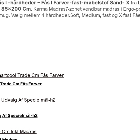
s I -hårdheder – Fås I Farver-fast-møbelstof Sand- X
fra
as 85×200 Cm
. Karma Madras7-zonet vendbar madras i Ergo-poc
imug. Vælg mellem 4 hårdheder.Soft, Medium, fast og X-fast Fåes
 Trade Cm Fås Farver
g Af Specielmål-h2
l Madras