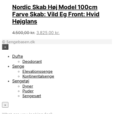
4.500,00 kr..
3.825,00 kr..
Nordic Skab Høj Model 100cm
Farve Skab: Vild Eg Front: Hvid
Højglans
Den
Den
4.500,00
kr.
3.825,00
kr.
oprindelige
aktuelle
© Sengebasen.dk
pris
pris
×
var:
er:
4.500,00 kr..
3.825,00 kr..
Dufte
Deodorant
Senge
Elevationssenge
Kontinentalsenge
Sengetøj
Dyner
Puder
Sengesæt
×