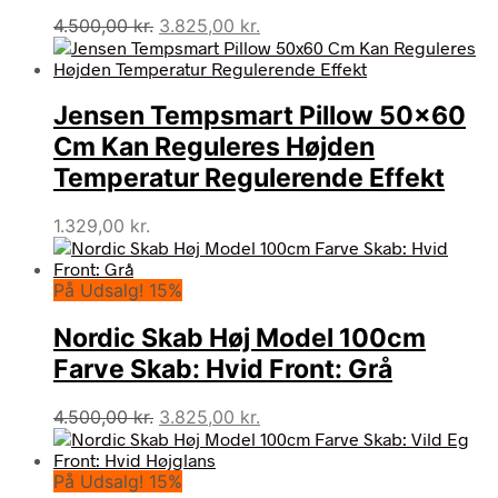
Den
Den
4.500,00
kr.
3.825,00
kr.
oprindelige
aktuelle
pris
pris
var:
er:
Jensen Tempsmart Pillow 50×60
4.500,00 kr..
3.825,00 kr..
Cm Kan Reguleres Højden
Temperatur Regulerende Effekt
1.329,00
kr.
På Udsalg! 15%
Nordic Skab Høj Model 100cm
Farve Skab: Hvid Front: Grå
Den
Den
4.500,00
kr.
3.825,00
kr.
oprindelige
aktuelle
pris
pris
På Udsalg! 15%
var:
er: