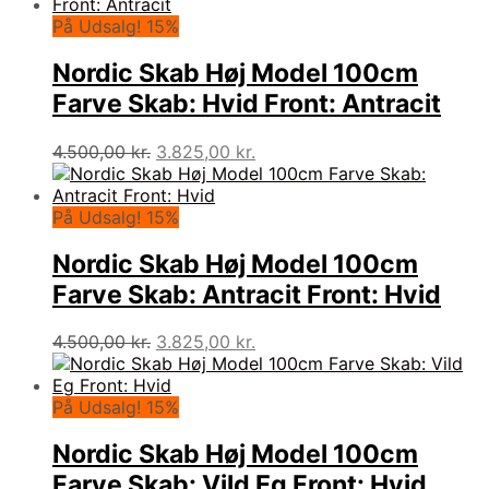
På Udsalg! 15%
Nordic Skab Høj Model 100cm
Farve Skab: Hvid Front: Antracit
Den
Den
4.500,00
kr.
3.825,00
kr.
oprindelige
aktuelle
pris
pris
var:
er:
På Udsalg! 15%
4.500,00 kr..
3.825,00 kr..
Nordic Skab Høj Model 100cm
Farve Skab: Antracit Front: Hvid
Den
Den
4.500,00
kr.
3.825,00
kr.
oprindelige
aktuelle
pris
pris
var:
er:
På Udsalg! 15%
4.500,00 kr..
3.825,00 kr..
Nordic Skab Høj Model 100cm
Farve Skab: Vild Eg Front: Hvid