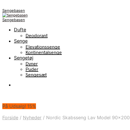
Sengebasen
Sengebasen
Dufte
Deodorant
Senge
Elevationssenge
Kontinentalsenge
Sengetøj
Dyner
Puder
Sengesæt
På Udsalg! 15%
Forside
/
Nyheder
/
Nordic Skabsseng Lav Model 90×200 C