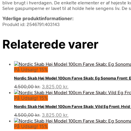
blive brugt i hverdagen. De enkelte elementer er af højeste k
Selve gaspumperne er lavet til at holde hele sengens liv. De s
Yderlige produktinformationer:
Produkt id: 2546791:403143
Relaterede varer
På Udsalg! 15%
Nordic Skab Høj Model 100cm Farve Skab: Eg Sonoma Front:
Den
Den
4.500,00
kr.
3.825,00
kr.
oprindelige
aktuelle
På Udsalg! 15%
pris
pris
var:
er:
Nordic Skab Høj Model 100cm Farve Skab: Vild Eg Front: Hvid
4.500,00 kr..
3.825,00 kr..
Den
Den
4.500,00
kr.
3.825,00
kr.
oprindelige
aktuelle
På Udsalg! 15%
pris
pris