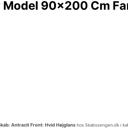
 Model 90×200 Cm Far
ab: Antracit Front: Hvid Højglans
hos Skabssengen.dk i ka