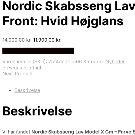
Nordic Skabsseng Lav
Front: Hvid Højglans
Den
Den
14.000,00
kr.
11.900,00
kr.
oprindelige
aktuelle
På Udsalg hos Skabssengen.dk
pris
pris
var:
er:
Varenummer (SKU):
7bf4dcd0ec66
Kategori:
Nyheder
14.000,00 kr..
11.900,00 kr..
Previous Product
Next Product
Beskrivelse
Beskrivelse
Vi har fundet
Nordic Skabsseng Lav Model X Cm – Farve Sk