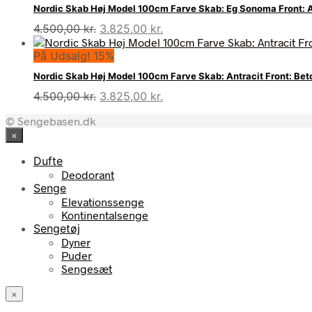
var:
er:
Nordic Skab Høj Model 100cm Farve Skab: Eg Sonoma Front: A
4.500,00 kr..
3.825,00 kr..
Den
Den
4.500,00
kr.
3.825,00
kr.
oprindelige
aktuelle
På Udsalg! 15%
pris
pris
var:
er:
Nordic Skab Høj Model 100cm Farve Skab: Antracit Front: Bet
4.500,00 kr..
3.825,00 kr..
Den
Den
4.500,00
kr.
3.825,00
kr.
oprindelige
aktuelle
© Sengebasen.dk
pris
pris
×
var:
er:
4.500,00 kr..
3.825,00 kr..
Dufte
Deodorant
Senge
Elevationssenge
Kontinentalsenge
Sengetøj
Dyner
Puder
Sengesæt
×