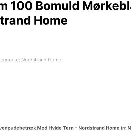
m 100 Bomuld Mørkebl
strand Home
remærke:
Nordstrand Home
ovedpudebetræk Med Hvide Tern – Nordstrand Home
fra
N