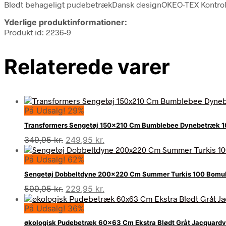
Blødt behageligt pudebetrækDansk designOKEO-TEX Kontrol
Yderlige produktinformationer:
Produkt id: 2236-9
Relaterede varer
På Udsalg! 29%
Transformers Sengetøj 150×210 Cm Bumblebee Dynebetræk 
Den
Den
349,95
kr.
249,95
kr.
oprindelige
aktuelle
På Udsalg! 62%
pris
pris
var:
er:
Sengetøj Dobbeltdyne 200×220 Cm Summer Turkis 100 Bomuld
349,95 kr..
249,95 kr..
Den
Den
599,95
kr.
229,95
kr.
oprindelige
aktuelle
På Udsalg! 36%
pris
pris
var:
er:
økologisk Pudebetræk 60×63 Cm Ekstra Blødt Gråt Jacquard