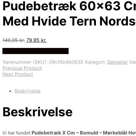
Pudebetræk 60×63 C
Med Hvide Tern Nord
Den
Den
149,95
kr.
79,95
kr.
oprindelige
aktuelle
På Udsalg hos Shopdyner.dk
pris
pris
var:
er:
Varenummer (SKU):
09cf4b4b0835
Kategori:
Sengetøj
Va
149,95 kr..
79,95 kr..
Previous Product
Next Product
Beskrivelse
Beskrivelse
Vi har fundet
Pudebetræk X Cm – Bomuld – Mørkeblåt H