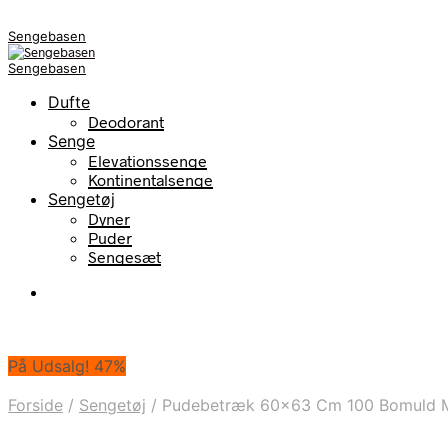
Sengebasen
Sengebasen
Dufte
Deodorant
Senge
Elevationssenge
Kontinentalsenge
Sengetøj
Dyner
Puder
Sengesæt
På Udsalg! 47%
Forside
/
Sengetøj
/
Pudebetræk 60×63 Cm 100 Bomuld M