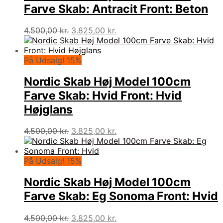
Farve Skab: Antracit Front: Beton
Den
Den
4.500,00
kr.
3.825,00
kr.
oprindelige
aktuelle
pris
pris
var:
er:
På Udsalg! 15%
4.500,00 kr..
3.825,00 kr..
Nordic Skab Høj Model 100cm
Farve Skab: Hvid Front: Hvid
Højglans
Den
Den
4.500,00
kr.
3.825,00
kr.
oprindelige
aktuelle
pris
pris
var:
er:
På Udsalg! 15%
4.500,00 kr..
3.825,00 kr..
Nordic Skab Høj Model 100cm
Farve Skab: Eg Sonoma Front: Hvid
Den
Den
4.500,00
kr.
3.825,00
kr.