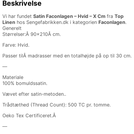
Beskrivelse
Vi har fundet
Satin Faconlagen – Hvid – X Cm
fra
Top
Linen
hos Sengefabrikken.dk i kategorien
Faconlagen
.
Generelt
Størrelser:Â 90×210Â cm.
Farve: Hvid.
Passer tilÂ madrasser med en totalhøjde på op til 30 cm.
—
Materiale
100% bomuldssatin.
Vævet efter satin-metoden..
Trådtæthed (Thread Count): 500 TC pr. tomme.
Oeko Tex Certificeret.Â
—