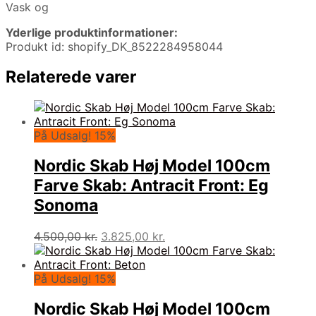
Vask og
Yderlige produktinformationer:
Produkt id: shopify_DK_8522284958044
Relaterede varer
På Udsalg! 15%
Nordic Skab Høj Model 100cm
Farve Skab: Antracit Front: Eg
Sonoma
Den
Den
4.500,00
kr.
3.825,00
kr.
oprindelige
aktuelle
pris
pris
var:
er:
På Udsalg! 15%
4.500,00 kr..
3.825,00 kr..
Nordic Skab Høj Model 100cm