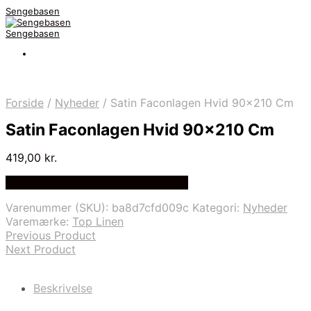
Sengebasen
Sengebasen
Forside
/
Nyheder
/
Satin Faconlagen Hvid 90×210 Cm
Satin Faconlagen Hvid 90×210 Cm
419,00
kr.
Bedste pris hos Sengefabrikken.dk
Varenummer (SKU):
ba8d7cfd009c
Kategori:
Nyheder
Varemærke:
Top Linen
Previous Product
Next Product
Beskrivelse