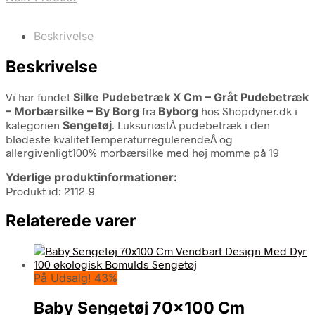
Beskrivelse
Beskrivelse
Vi har fundet
Silke Pudebetræk X Cm – Gråt Pudebetræk
– Morbærsilke – By Borg
fra
Byborg
hos Shopdyner.dk i
kategorien
Sengetøj
. LuksuriøstÂ pudebetræk i den
blødeste kvalitetTemperaturregulerendeÂ og
allergivenligt100% morbærsilke med høj momme på 19
Yderlige produktinformationer:
Produkt id: 2112-9
Relaterede varer
På Udsalg! 43%
Baby Sengetøj 70×100 Cm