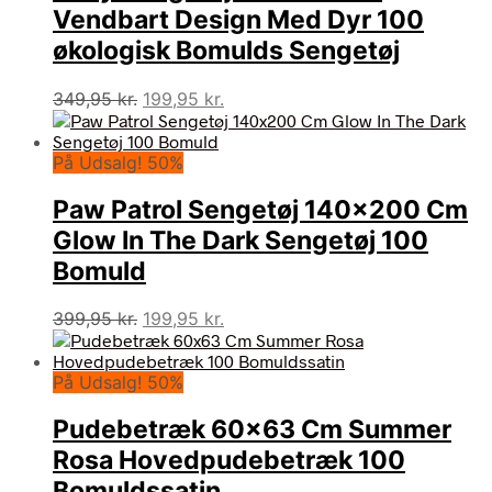
Vendbart Design Med Dyr 100
økologisk Bomulds Sengetøj
Den
Den
349,95
kr.
199,95
kr.
oprindelige
aktuelle
pris
pris
På Udsalg! 50%
var:
er:
349,95 kr..
199,95 kr..
Paw Patrol Sengetøj 140×200 Cm
Glow In The Dark Sengetøj 100
Bomuld
Den
Den
399,95
kr.
199,95
kr.
oprindelige
aktuelle
pris
pris
På Udsalg! 50%
var:
er:
399,95 kr..
199,95 kr..
Pudebetræk 60×63 Cm Summer
Rosa Hovedpudebetræk 100
Bomuldssatin