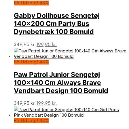
På Udsalg! 43%
Gabby Dollhouse Sengetøj
140×200 Cm Party Bus
Dynebetræk 100 Bomuld
Den
Den
349,95
kr.
199,95
kr.
oprindelige
aktuelle
pris
pris
var:
er:
På Udsalg! 43%
349,95 kr..
199,95 kr..
Paw Patrol Junior Sengetøj
100×140 Cm Always Brave
Vendbart Design 100 Bomuld
Den
Den
349,95
kr.
199,95
kr.
oprindelige
aktuelle
pris
pris
var:
er:
På Udsalg! 40%
349,95 kr..
199,95 kr..