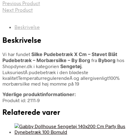
Previous Product
Next Product
Beskrivelse
Beskrivelse
Vi har fundet
Silke Pudebetræk X Cm – Støvet Blåt
Pudebetræk – Morbærsilke – By Borg
fra
Byborg
hos
Shopdyner.dk i kategorien
Sengetøj
.
LuksuriøstÂ pudebetræk i den blødeste
kvalitetTemperaturregulerendeÂ og allergivenligt100%
morbærsilke med høj momme på 19
Yderlige produktinformationer:
Produkt id: 2111-9
Relaterede varer