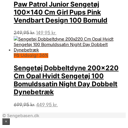
Paw Patrol Junior Sengetøj
100×140 Cm Girl Pups Pink
Vendbart Design 100 Bomuld
Den
Den
249,95
kr.
149,95
kr.
oprindelige
aktuelle
pris
pris
var:
er:
249,95 kr..
149,95 kr..
På Udsalg! 36%
Sengetøj Dobbeltdyne 200×220
Cm Opal Hvidt Sengetøj 100
Bomuldssatin Night Day Dobbelt
Dynebetræk
Den
Den
699,95
kr.
449,95
kr.
oprindelige
aktuelle
© Sengebasen.dk
pris
pris
var:
er:
×
699,95 kr..
449,95 kr..