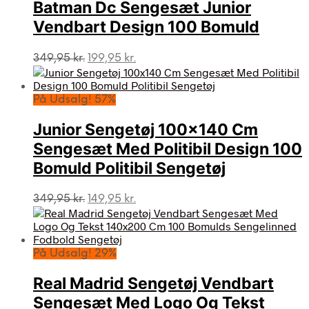
Batman Dc Sengesæt Junior
Vendbart Design 100 Bomuld
Den
Den
349,95
kr.
199,95
kr.
oprindelige
aktuelle
pris
pris
var:
er:
På Udsalg! 57%
349,95 kr..
199,95 kr..
Junior Sengetøj 100×140 Cm
Sengesæt Med Politibil Design 100
Bomuld Politibil Sengetøj
Den
Den
349,95
kr.
149,95
kr.
oprindelige
aktuelle
pris
pris
var:
er:
349,95 kr..
149,95 kr..
På Udsalg! 29%
Real Madrid Sengetøj Vendbart
Sengesæt Med Logo Og Tekst