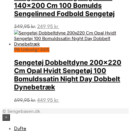
140×200 Cm 100 Bomulds
Sengelinned Fodbold Sengetøj
Den
Den
349,95
kr.
249,95
kr.
oprindelige
aktuelle
pris
pris
var:
er:
349,95 kr..
249,95 kr..
På Udsalg! 36%
Sengetøj Dobbeltdyne 200×220
Cm Opal Hvidt Sengetøj 100
Bomuldssatin Night Day Dobbelt
Dynebetræk
Den
Den
699,95
kr.
449,95
kr.
oprindelige
aktuelle
© Sengebasen.dk
pris
pris
var:
er:
×
699,95 kr..
449,95 kr..
Dufte