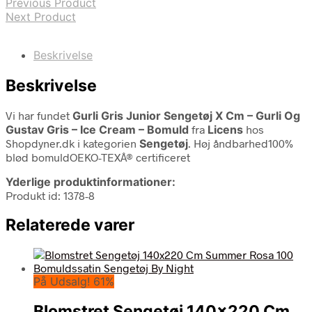
Previous Product
Next Product
Beskrivelse
Beskrivelse
Vi har fundet
Gurli Gris Junior Sengetøj X Cm – Gurli Og
Gustav Gris – Ice Cream – Bomuld
fra
Licens
hos
Shopdyner.dk i kategorien
Sengetøj
. Høj åndbarhed100%
blød bomuldOEKO-TEXÂ® certificeret
Yderlige produktinformationer:
Produkt id: 1378-8
Relaterede varer
På Udsalg! 61%
Blomstret Sengetøj 140×220 Cm