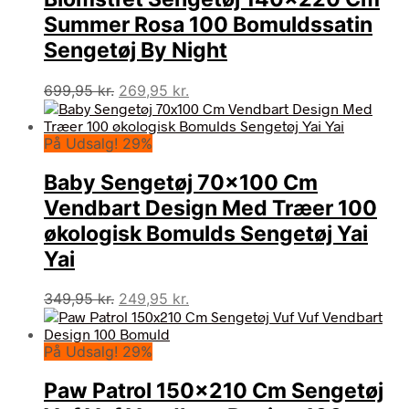
Summer Rosa 100 Bomuldssatin
Sengetøj By Night
Den
Den
699,95
kr.
269,95
kr.
oprindelige
aktuelle
pris
pris
På Udsalg! 29%
var:
er:
699,95 kr..
269,95 kr..
Baby Sengetøj 70×100 Cm
Vendbart Design Med Træer 100
økologisk Bomulds Sengetøj Yai
Yai
Den
Den
349,95
kr.
249,95
kr.
oprindelige
aktuelle
pris
pris
På Udsalg! 29%
var:
er:
349,95 kr..
249,95 kr..
Paw Patrol 150×210 Cm Sengetøj