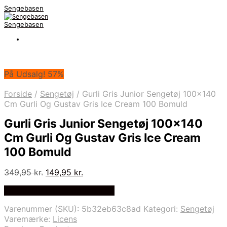
Sengebasen
Sengebasen
På Udsalg! 57%
Forside
/
Sengetøj
/
Gurli Gris Junior Sengetøj 100×140
Cm Gurli Og Gustav Gris Ice Cream 100 Bomuld
Gurli Gris Junior Sengetøj 100×140
Cm Gurli Og Gustav Gris Ice Cream
100 Bomuld
Den
Den
349,95
kr.
149,95
kr.
oprindelige
aktuelle
På Udsalg hos Shopdyner.dk
pris
pris
var:
er:
Varenummer (SKU):
5b32eb63c8ad
Kategori:
Sengetøj
349,95 kr..
149,95 kr..
Varemærke:
Licens