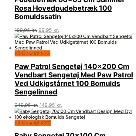
Rosa Hovedpudebetræk 100
Bomuldssatin
Den
Den
199,95
kr.
99,95
kr.
oprindelige
aktuelle
pris
pris
var:
er:
På Udsalg! 57%
199,95 kr..
99,95 kr..
Paw Patrol Sengetøj 140×200 Cm
Vendbart Sengetøj Med Paw Patrol
Ved Udkigstårnet 100 Bomulds
Sengelinned
Den
Den
349,95
kr.
149,95
kr.
oprindelige
aktuelle
pris
pris
På Udsalg! 43%
var:
er:
349,95 kr..
149,95 kr..
Baby Sengetøj 70×100 Cm