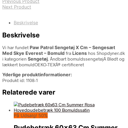
Previous Product
Next Product
Beskrivelse
Beskrivelse
Vi har fundet
Paw Patrol Sengetøj X Cm – Sengesæt
Med Skye Everest – Bomuld
fra
Licens
hos Shopdyner.dk
i kategorien
Sengetøj
. Åndbart bomuldssengetøjÂ Blødt og
lækkert bomuldOEKO-TEXÂ® certificeret
Yderlige produktinformationer:
Produkt id: 1108-1
Relaterede varer
På Udsalg! 50%
Pudebetræk 60×63 Cm Summer