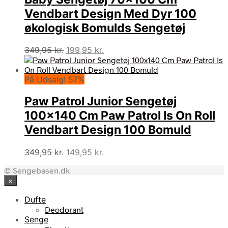
Vendbart Design Med Dyr 100
økologisk Bomulds Sengetøj
Den
Den
349,95
kr.
199,95
kr.
oprindelige
aktuelle
pris
pris
På Udsalg! 57%
var:
er:
349,95 kr..
199,95 kr..
Paw Patrol Junior Sengetøj
100×140 Cm Paw Patrol Is On Roll
Vendbart Design 100 Bomuld
Den
Den
349,95
kr.
149,95
kr.
oprindelige
aktuelle
© Sengebasen.dk
pris
pris
×
var:
er:
349,95 kr..
149,95 kr..
Dufte
Deodorant
Senge