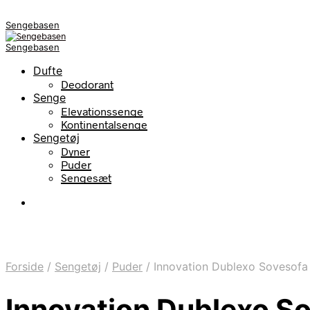
Sengebasen
Sengebasen
Dufte
Deodorant
Senge
Elevationssenge
Kontinentalsenge
Sengetøj
Dyner
Puder
Sengesæt
Forside
/
Sengetøj
/
Puder
/
Innovation Dublexo Sovesofa
Innovation Dublexo S