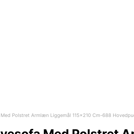
 Med Polstret Armlæn Liggemål 115×210 Cm-688 Hovedpu
ovesofa Med Polstret 