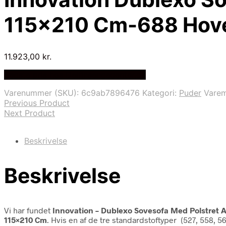
115×210 Cm-688 Hov
11.923,00
kr.
Bedste pris hos Delfinsengecenter.dk
Varenummer (SKU):
6c9ab7896476
Kategori:
Puder
Vare
Previous Product
Next Product
Beskrivelse
Beskrivelse
Vi har fundet
Innovation – Dublexo Sovesofa Med Polstret
115×210 Cm
. Hvis en af de tre standardstoftyper (527, 558, 