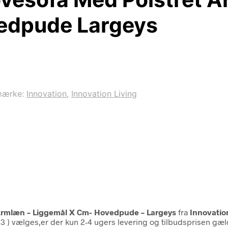
edpude Largeys
mærke:
Innovation
,
Innovation Living
 Armlæn – Liggemål X Cm- Hovedpude – Largeys
fra
Innovatio
563 ) vælges,er der kun 2-4 ugers levering og tilbudsprisen gæ