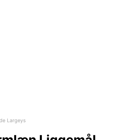
de Largeys
Armlæn Liggemål