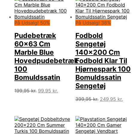
På Udsalg! 50%
På Udsalg! 38%
Pudebetræk
Fodbold
60×63 Cm
Sengetøj
Marble Blue
140×200 Cm
Hovedpudebetræk
Fodbold Klar Til
100
Hjørnespark 100
Bomuldssatin
Bomuldssatin
Sengetøj
Den
Den
199,95
kr.
99,95
kr.
oprindelige
aktuelle
Den
Den
399,95
kr.
249,95
kr.
pris
pris
oprindelige
aktue
var:
er:
pris
pris
199,95 kr..
99,95 kr..
var:
er:
399,95 kr..
249,9