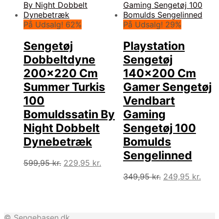
På Udsalg! 62%
På Udsalg! 29%
Sengetøj
Playstation
Dobbeltdyne
Sengetøj
200×220 Cm
140×200 Cm
Summer Turkis
Gamer Sengetøj
100
Vendbart
Bomuldssatin By
Gaming
Night Dobbelt
Sengetøj 100
Dynebetræk
Bomulds
Sengelinned
Den
Den
599,95
kr.
229,95
kr.
oprindelige
aktuelle
Den
Den
349,95
kr.
249,95
kr.
pris
pris
oprindelige
aktue
var:
er:
pris
pris
599,95 kr..
229,95 kr..
var:
er:
349,95 kr..
249,9
© Sengebasen.dk